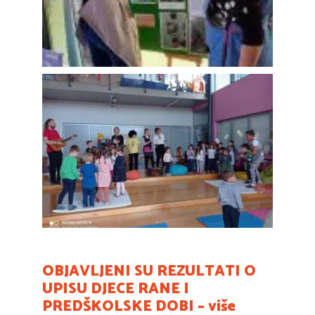
OBJAVLJENI SU REZULTATI O
UPISU DJECE RANE I
PREDŠKOLSKE DOBI – više